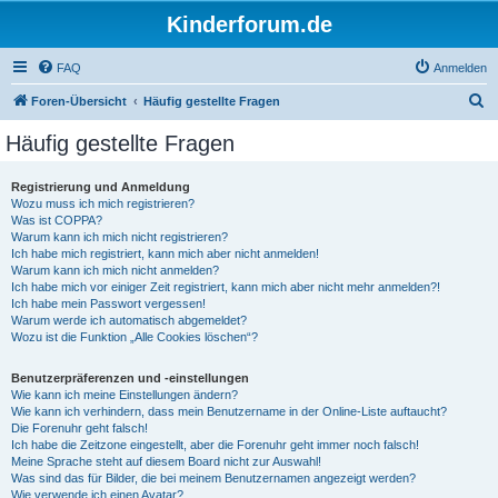
Kinderforum.de
FAQ
Anmelden
S
Foren-Übersicht
Häufig gestellte Fragen
u
Häufig gestellte Fragen
c
h
Registrierung und Anmeldung
Wozu muss ich mich registrieren?
e
Was ist COPPA?
Warum kann ich mich nicht registrieren?
Ich habe mich registriert, kann mich aber nicht anmelden!
Warum kann ich mich nicht anmelden?
Ich habe mich vor einiger Zeit registriert, kann mich aber nicht mehr anmelden?!
Ich habe mein Passwort vergessen!
Warum werde ich automatisch abgemeldet?
Wozu ist die Funktion „Alle Cookies löschen“?
Benutzerpräferenzen und -einstellungen
Wie kann ich meine Einstellungen ändern?
Wie kann ich verhindern, dass mein Benutzername in der Online-Liste auftaucht?
Die Forenuhr geht falsch!
Ich habe die Zeitzone eingestellt, aber die Forenuhr geht immer noch falsch!
Meine Sprache steht auf diesem Board nicht zur Auswahl!
Was sind das für Bilder, die bei meinem Benutzernamen angezeigt werden?
Wie verwende ich einen Avatar?