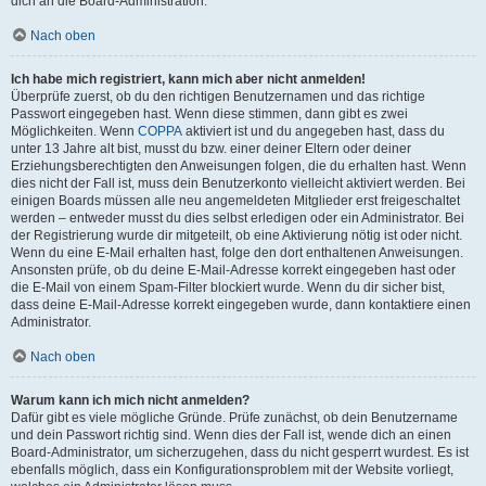
dich an die Board-Administration.
Nach oben
Ich habe mich registriert, kann mich aber nicht anmelden!
Überprüfe zuerst, ob du den richtigen Benutzernamen und das richtige
Passwort eingegeben hast. Wenn diese stimmen, dann gibt es zwei
Möglichkeiten. Wenn
COPPA
aktiviert ist und du angegeben hast, dass du
unter 13 Jahre alt bist, musst du bzw. einer deiner Eltern oder deiner
Erziehungsberechtigten den Anweisungen folgen, die du erhalten hast. Wenn
dies nicht der Fall ist, muss dein Benutzerkonto vielleicht aktiviert werden. Bei
einigen Boards müssen alle neu angemeldeten Mitglieder erst freigeschaltet
werden – entweder musst du dies selbst erledigen oder ein Administrator. Bei
der Registrierung wurde dir mitgeteilt, ob eine Aktivierung nötig ist oder nicht.
Wenn du eine E-Mail erhalten hast, folge den dort enthaltenen Anweisungen.
Ansonsten prüfe, ob du deine E-Mail-Adresse korrekt eingegeben hast oder
die E-Mail von einem Spam-Filter blockiert wurde. Wenn du dir sicher bist,
dass deine E-Mail-Adresse korrekt eingegeben wurde, dann kontaktiere einen
Administrator.
Nach oben
Warum kann ich mich nicht anmelden?
Dafür gibt es viele mögliche Gründe. Prüfe zunächst, ob dein Benutzername
und dein Passwort richtig sind. Wenn dies der Fall ist, wende dich an einen
Board-Administrator, um sicherzugehen, dass du nicht gesperrt wurdest. Es ist
ebenfalls möglich, dass ein Konfigurationsproblem mit der Website vorliegt,