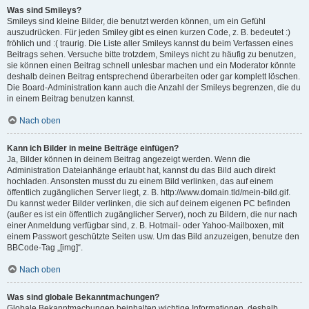
Was sind Smileys?
Smileys sind kleine Bilder, die benutzt werden können, um ein Gefühl
auszudrücken. Für jeden Smiley gibt es einen kurzen Code, z. B. bedeutet :)
fröhlich und :( traurig. Die Liste aller Smileys kannst du beim Verfassen eines
Beitrags sehen. Versuche bitte trotzdem, Smileys nicht zu häufig zu benutzen,
sie können einen Beitrag schnell unlesbar machen und ein Moderator könnte
deshalb deinen Beitrag entsprechend überarbeiten oder gar komplett löschen.
Die Board-Administration kann auch die Anzahl der Smileys begrenzen, die du
in einem Beitrag benutzen kannst.
Nach oben
Kann ich Bilder in meine Beiträge einfügen?
Ja, Bilder können in deinem Beitrag angezeigt werden. Wenn die
Administration Dateianhänge erlaubt hat, kannst du das Bild auch direkt
hochladen. Ansonsten musst du zu einem Bild verlinken, das auf einem
öffentlich zugänglichen Server liegt, z. B. http://www.domain.tld/mein-bild.gif.
Du kannst weder Bilder verlinken, die sich auf deinem eigenen PC befinden
(außer es ist ein öffentlich zugänglicher Server), noch zu Bildern, die nur nach
einer Anmeldung verfügbar sind, z. B. Hotmail- oder Yahoo-Mailboxen, mit
einem Passwort geschützte Seiten usw. Um das Bild anzuzeigen, benutze den
BBCode-Tag „[img]“.
Nach oben
Was sind globale Bekanntmachungen?
Globale Bekanntmachungen beinhalten wichtige Informationen, deshalb