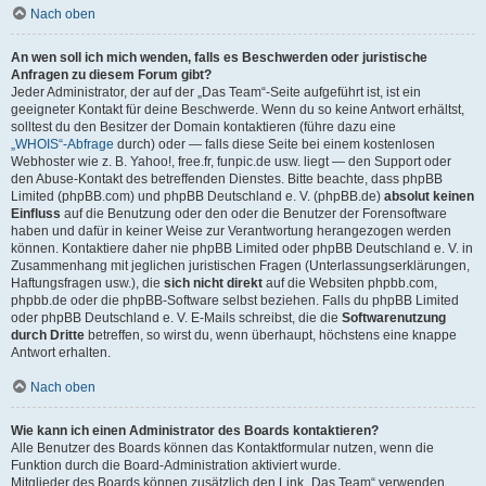
Nach oben
An wen soll ich mich wenden, falls es Beschwerden oder juristische
Anfragen zu diesem Forum gibt?
Jeder Administrator, der auf der „Das Team“-Seite aufgeführt ist, ist ein
geeigneter Kontakt für deine Beschwerde. Wenn du so keine Antwort erhältst,
solltest du den Besitzer der Domain kontaktieren (führe dazu eine
„WHOIS“-Abfrage
durch) oder — falls diese Seite bei einem kostenlosen
Webhoster wie z. B. Yahoo!, free.fr, funpic.de usw. liegt — den Support oder
den Abuse-Kontakt des betreffenden Dienstes. Bitte beachte, dass phpBB
Limited (phpBB.com) und phpBB Deutschland e. V. (phpBB.de)
absolut keinen
Einfluss
auf die Benutzung oder den oder die Benutzer der Forensoftware
haben und dafür in keiner Weise zur Verantwortung herangezogen werden
können. Kontaktiere daher nie phpBB Limited oder phpBB Deutschland e. V. in
Zusammenhang mit jeglichen juristischen Fragen (Unterlassungserklärungen,
Haftungsfragen usw.), die
sich nicht direkt
auf die Websiten phpbb.com,
phpbb.de oder die phpBB-Software selbst beziehen. Falls du phpBB Limited
oder phpBB Deutschland e. V. E-Mails schreibst, die die
Softwarenutzung
durch Dritte
betreffen, so wirst du, wenn überhaupt, höchstens eine knappe
Antwort erhalten.
Nach oben
Wie kann ich einen Administrator des Boards kontaktieren?
Alle Benutzer des Boards können das Kontaktformular nutzen, wenn die
Funktion durch die Board-Administration aktiviert wurde.
Mitglieder des Boards können zusätzlich den Link „Das Team“ verwenden.