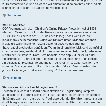
Avatarbilder, Private Nachrichten, E-Mail-Versand an andere Mitglieder, Beitritt
zu Benutzergruppen und so weiter. Wir empfehlen dir eine Anmeldung, da sie
schnell erledigt ist und dir zahlreiche Vorteile bietet.
Nach oben
Was ist COPPA?
COPPA, ausgeschrieben Children’s Online Privacy Protection Act of 1998
(deutsch: Gesetz zum Schutz der Privatsphäre von Kindern im Internet von
1998) ist ein Gesetz in den USA, welches festlegt, dass Websites, die
möglicherweise persönliche Daten von Kindern unter 13 Jahren erheben,
hierzu die Zustimmung der Eltern beziehungsweise des oder der
Erziehungsberechtigten benötigen. Wenn du dir unsicher bist, ob dies auf dich
oder die Website, auf der du dich zu registrieren versuchst, zutrifft, ziehe einen
rechtlichen Beistand zu Rate. Bitte beachte, dass phpBB Limited und der
Besitzer dieses Boards keine Rechtsberatung anbieten kann und nicht die
Anlaufstelle für Rechtsangelegenheiten jeglicher Art ist; außer solchen, die
unter der Frage „An wen soll ich mich wenden, falls es Beschwerden oder
juristische Anfragen zu diesem Forum gibt?“ behandelt werden.
Nach oben
Warum kann ich mich nicht registrieren?
Es kann sein, dass die Board-Administration die Registrierung komplett
ausgeschaltet hat, damit sich keine neuen Benutzer mehr anmelden können.
Es könnte auch sein, dass deine IP-Adresse oder der Benutzername, mit dem
du dich registrieren möchtest, gesperrt wurden. Um Hilfe zu erhalten, wende