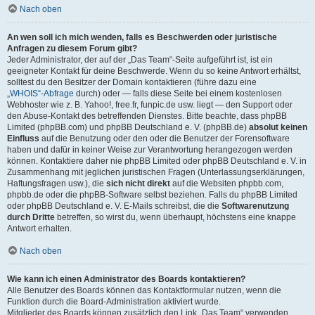
Nach oben
An wen soll ich mich wenden, falls es Beschwerden oder juristische
Anfragen zu diesem Forum gibt?
Jeder Administrator, der auf der „Das Team“-Seite aufgeführt ist, ist ein
geeigneter Kontakt für deine Beschwerde. Wenn du so keine Antwort erhältst,
solltest du den Besitzer der Domain kontaktieren (führe dazu eine
„WHOIS“-Abfrage
durch) oder — falls diese Seite bei einem kostenlosen
Webhoster wie z. B. Yahoo!, free.fr, funpic.de usw. liegt — den Support oder
den Abuse-Kontakt des betreffenden Dienstes. Bitte beachte, dass phpBB
Limited (phpBB.com) und phpBB Deutschland e. V. (phpBB.de)
absolut keinen
Einfluss
auf die Benutzung oder den oder die Benutzer der Forensoftware
haben und dafür in keiner Weise zur Verantwortung herangezogen werden
können. Kontaktiere daher nie phpBB Limited oder phpBB Deutschland e. V. in
Zusammenhang mit jeglichen juristischen Fragen (Unterlassungserklärungen,
Haftungsfragen usw.), die
sich nicht direkt
auf die Websiten phpbb.com,
phpbb.de oder die phpBB-Software selbst beziehen. Falls du phpBB Limited
oder phpBB Deutschland e. V. E-Mails schreibst, die die
Softwarenutzung
durch Dritte
betreffen, so wirst du, wenn überhaupt, höchstens eine knappe
Antwort erhalten.
Nach oben
Wie kann ich einen Administrator des Boards kontaktieren?
Alle Benutzer des Boards können das Kontaktformular nutzen, wenn die
Funktion durch die Board-Administration aktiviert wurde.
Mitglieder des Boards können zusätzlich den Link „Das Team“ verwenden.