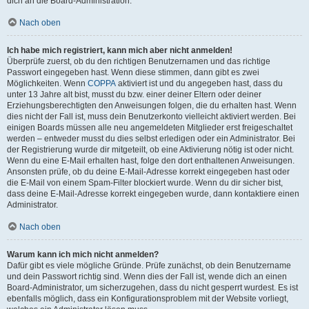
dich an die Board-Administration.
Nach oben
Ich habe mich registriert, kann mich aber nicht anmelden!
Überprüfe zuerst, ob du den richtigen Benutzernamen und das richtige
Passwort eingegeben hast. Wenn diese stimmen, dann gibt es zwei
Möglichkeiten. Wenn
COPPA
aktiviert ist und du angegeben hast, dass du
unter 13 Jahre alt bist, musst du bzw. einer deiner Eltern oder deiner
Erziehungsberechtigten den Anweisungen folgen, die du erhalten hast. Wenn
dies nicht der Fall ist, muss dein Benutzerkonto vielleicht aktiviert werden. Bei
einigen Boards müssen alle neu angemeldeten Mitglieder erst freigeschaltet
werden – entweder musst du dies selbst erledigen oder ein Administrator. Bei
der Registrierung wurde dir mitgeteilt, ob eine Aktivierung nötig ist oder nicht.
Wenn du eine E-Mail erhalten hast, folge den dort enthaltenen Anweisungen.
Ansonsten prüfe, ob du deine E-Mail-Adresse korrekt eingegeben hast oder
die E-Mail von einem Spam-Filter blockiert wurde. Wenn du dir sicher bist,
dass deine E-Mail-Adresse korrekt eingegeben wurde, dann kontaktiere einen
Administrator.
Nach oben
Warum kann ich mich nicht anmelden?
Dafür gibt es viele mögliche Gründe. Prüfe zunächst, ob dein Benutzername
und dein Passwort richtig sind. Wenn dies der Fall ist, wende dich an einen
Board-Administrator, um sicherzugehen, dass du nicht gesperrt wurdest. Es ist
ebenfalls möglich, dass ein Konfigurationsproblem mit der Website vorliegt,