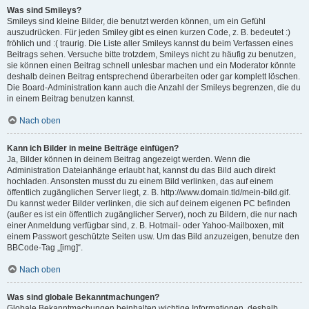
Was sind Smileys?
Smileys sind kleine Bilder, die benutzt werden können, um ein Gefühl
auszudrücken. Für jeden Smiley gibt es einen kurzen Code, z. B. bedeutet :)
fröhlich und :( traurig. Die Liste aller Smileys kannst du beim Verfassen eines
Beitrags sehen. Versuche bitte trotzdem, Smileys nicht zu häufig zu benutzen,
sie können einen Beitrag schnell unlesbar machen und ein Moderator könnte
deshalb deinen Beitrag entsprechend überarbeiten oder gar komplett löschen.
Die Board-Administration kann auch die Anzahl der Smileys begrenzen, die du
in einem Beitrag benutzen kannst.
Nach oben
Kann ich Bilder in meine Beiträge einfügen?
Ja, Bilder können in deinem Beitrag angezeigt werden. Wenn die
Administration Dateianhänge erlaubt hat, kannst du das Bild auch direkt
hochladen. Ansonsten musst du zu einem Bild verlinken, das auf einem
öffentlich zugänglichen Server liegt, z. B. http://www.domain.tld/mein-bild.gif.
Du kannst weder Bilder verlinken, die sich auf deinem eigenen PC befinden
(außer es ist ein öffentlich zugänglicher Server), noch zu Bildern, die nur nach
einer Anmeldung verfügbar sind, z. B. Hotmail- oder Yahoo-Mailboxen, mit
einem Passwort geschützte Seiten usw. Um das Bild anzuzeigen, benutze den
BBCode-Tag „[img]“.
Nach oben
Was sind globale Bekanntmachungen?
Globale Bekanntmachungen beinhalten wichtige Informationen, deshalb