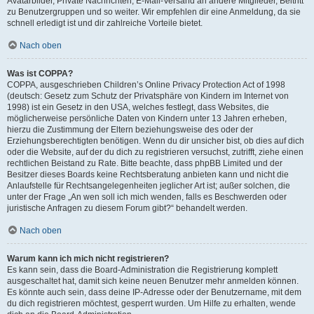
Avatarbilder, Private Nachrichten, E-Mail-Versand an andere Mitglieder, Beitritt
zu Benutzergruppen und so weiter. Wir empfehlen dir eine Anmeldung, da sie
schnell erledigt ist und dir zahlreiche Vorteile bietet.
Nach oben
Was ist COPPA?
COPPA, ausgeschrieben Children’s Online Privacy Protection Act of 1998
(deutsch: Gesetz zum Schutz der Privatsphäre von Kindern im Internet von
1998) ist ein Gesetz in den USA, welches festlegt, dass Websites, die
möglicherweise persönliche Daten von Kindern unter 13 Jahren erheben,
hierzu die Zustimmung der Eltern beziehungsweise des oder der
Erziehungsberechtigten benötigen. Wenn du dir unsicher bist, ob dies auf dich
oder die Website, auf der du dich zu registrieren versuchst, zutrifft, ziehe einen
rechtlichen Beistand zu Rate. Bitte beachte, dass phpBB Limited und der
Besitzer dieses Boards keine Rechtsberatung anbieten kann und nicht die
Anlaufstelle für Rechtsangelegenheiten jeglicher Art ist; außer solchen, die
unter der Frage „An wen soll ich mich wenden, falls es Beschwerden oder
juristische Anfragen zu diesem Forum gibt?“ behandelt werden.
Nach oben
Warum kann ich mich nicht registrieren?
Es kann sein, dass die Board-Administration die Registrierung komplett
ausgeschaltet hat, damit sich keine neuen Benutzer mehr anmelden können.
Es könnte auch sein, dass deine IP-Adresse oder der Benutzername, mit dem
du dich registrieren möchtest, gesperrt wurden. Um Hilfe zu erhalten, wende