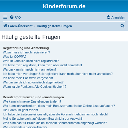
Kinderforum.de
FAQ
Anmelden
S
Foren-Übersicht
Häufig gestellte Fragen
u
Häufig gestellte Fragen
c
h
Registrierung und Anmeldung
Wozu muss ich mich registrieren?
e
Was ist COPPA?
Warum kann ich mich nicht registrieren?
Ich habe mich registriert, kann mich aber nicht anmelden!
Warum kann ich mich nicht anmelden?
Ich habe mich vor einiger Zeit registriert, kann mich aber nicht mehr anmelden?!
Ich habe mein Passwort vergessen!
Warum werde ich automatisch abgemeldet?
Wozu ist die Funktion „Alle Cookies löschen“?
Benutzerpräferenzen und -einstellungen
Wie kann ich meine Einstellungen ändern?
Wie kann ich verhindern, dass mein Benutzername in der Online-Liste auftaucht?
Die Forenuhr geht falsch!
Ich habe die Zeitzone eingestellt, aber die Forenuhr geht immer noch falsch!
Meine Sprache steht auf diesem Board nicht zur Auswahl!
Was sind das für Bilder, die bei meinem Benutzernamen angezeigt werden?
Wie verwende ich einen Avatar?