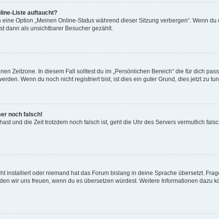
ine-Liste auftaucht?
n eine Option „Meinen Online-Status während dieser Sitzung verbergen“. Wenn du d
st dann als unsichtbarer Besucher gezählt.
en Zeitzone. In diesem Fall solltest du im „Persönlichen Bereich“ die für dich passe
den. Wenn du noch nicht registriert bist, ist dies ein guter Grund, dies jetzt zu tun
mer noch falsch!
t hast und die Zeit trotzdem noch falsch ist, geht die Uhr des Servers vermutlich fal
t installiert oder niemand hat das Forum bislang in deine Sprache übersetzt. Frag
, würden wir uns freuen, wenn du es übersetzen würdest. Weitere Informationen dazu