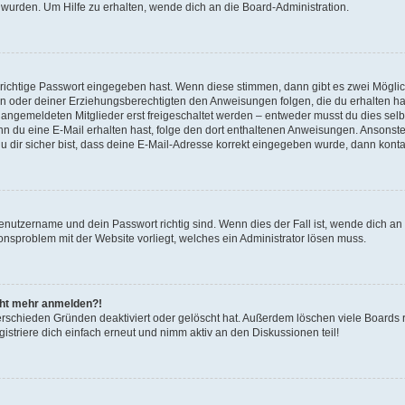
 wurden. Um Hilfe zu erhalten, wende dich an die Board-Administration.
 richtige Passwort eingegeben hast. Wenn diese stimmen, dann gibt es zwei Mögl
tern oder deiner Erziehungsberechtigten den Anweisungen folgen, die du erhalten ha
u angemeldeten Mitglieder erst freigeschaltet werden – entweder musst du dies selbs
. Wenn du eine E-Mail erhalten hast, folge den dort enthaltenen Anweisungen. Ansons
 dir sicher bist, dass deine E-Mail-Adresse korrekt eingegeben wurde, dann kontak
Benutzername und dein Passwort richtig sind. Wenn dies der Fall ist, wende dich a
ionsproblem mit der Website vorliegt, welches ein Administrator lösen muss.
icht mehr anmelden?!
erschieden Gründen deaktiviert oder gelöscht hat. Außerdem löschen viele Boards r
triere dich einfach erneut und nimm aktiv an den Diskussionen teil!