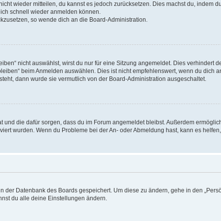
 nicht wieder mitteilen, du kannst es jedoch zurücksetzen. Dies machst du, indem 
 dich schnell wieder anmelden können.
ückzusetzen, so wende dich an die Board-Administration.
en“ nicht auswählst, wirst du nur für eine Sitzung angemeldet. Dies verhindert 
leiben“ beim Anmelden auswählen. Dies ist nicht empfehlenswert, wenn du dich an
 steht, dann wurde sie vermutlich von der Board-Administration ausgeschaltet.
 hat und die dafür sorgen, dass du im Forum angemeldet bleibst. Außerdem ermögli
tiviert wurden. Wenn du Probleme bei der An- oder Abmeldung hast, kann es helfen
n in der Datenbank des Boards gespeichert. Um diese zu ändern, gehe in den „Persö
nst du alle deine Einstellungen ändern.