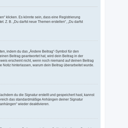
n“ klicken. Es könnte sein, dass eine Registrierung
t. Z. B. „Du darfst neue Themen erstellen“, „Du darfst
iten, indem du das „Ändere Beitrag“-Symbol für den
inen Beitrag geantwortet hat, wird dein Beitrag in der
nweis erscheint nicht, wenn noch niemand auf deinen Beitrag
ne Notiz hinterlassen, warum dein Beitrag überarbeitet wurde.
chdem du die Signatur erstellt und gespeichert hast, kannst
Bereich das standardmäßige Anhängen deiner Signatur
r anhängen“ wieder deaktivieren.