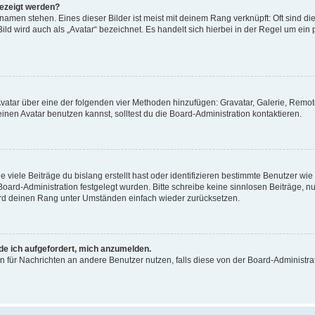
gezeigt werden?
amen stehen. Eines dieser Bilder ist meist mit deinem Rang verknüpft: Oft sind di
ld wird auch als „Avatar“ bezeichnet. Es handelt sich hierbei in der Regel um ein
 Avatar über eine der folgenden vier Methoden hinzufügen: Gravatar, Galerie, Rem
en Avatar benutzen kannst, solltest du die Board-Administration kontaktieren.
viele Beiträge du bislang erstellt hast oder identifizieren bestimmte Benutzer w
 Board-Administration festgelegt wurden. Bitte schreibe keine sinnlosen Beiträge
wird deinen Rang unter Umständen einfach wieder zurücksetzen.
rde ich aufgefordert, mich anzumelden.
ion für Nachrichten an andere Benutzer nutzen, falls diese von der Board-Administ