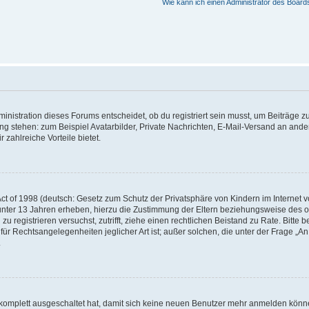
Wie kann ich einen Administrator des Board
istration dieses Forums entscheidet, ob du registriert sein musst, um Beiträge zu s
ung stehen: zum Beispiel Avatarbilder, Private Nachrichten, E-Mail-Versand an ander
 zahlreiche Vorteile bietet.
t of 1998 (deutsch: Gesetz zum Schutz der Privatsphäre von Kindern im Internet vo
unter 13 Jahren erheben, hierzu die Zustimmung der Eltern beziehungsweise des o
h zu registrieren versuchst, zutrifft, ziehe einen rechtlichen Beistand zu Rate. Bit
für Rechtsangelegenheiten jeglicher Art ist; außer solchen, die unter der Frage „
.
g komplett ausgeschaltet hat, damit sich keine neuen Benutzer mehr anmelden könn