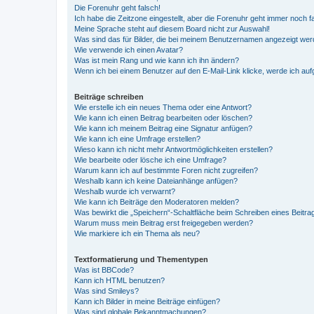
Die Forenuhr geht falsch!
Ich habe die Zeitzone eingestellt, aber die Forenuhr geht immer noch f
Meine Sprache steht auf diesem Board nicht zur Auswahl!
Was sind das für Bilder, die bei meinem Benutzernamen angezeigt we
Wie verwende ich einen Avatar?
Was ist mein Rang und wie kann ich ihn ändern?
Wenn ich bei einem Benutzer auf den E-Mail-Link klicke, werde ich au
Beiträge schreiben
Wie erstelle ich ein neues Thema oder eine Antwort?
Wie kann ich einen Beitrag bearbeiten oder löschen?
Wie kann ich meinem Beitrag eine Signatur anfügen?
Wie kann ich eine Umfrage erstellen?
Wieso kann ich nicht mehr Antwortmöglichkeiten erstellen?
Wie bearbeite oder lösche ich eine Umfrage?
Warum kann ich auf bestimmte Foren nicht zugreifen?
Weshalb kann ich keine Dateianhänge anfügen?
Weshalb wurde ich verwarnt?
Wie kann ich Beiträge den Moderatoren melden?
Was bewirkt die „Speichern“-Schaltfläche beim Schreiben eines Beitra
Warum muss mein Beitrag erst freigegeben werden?
Wie markiere ich ein Thema als neu?
Textformatierung und Thementypen
Was ist BBCode?
Kann ich HTML benutzen?
Was sind Smileys?
Kann ich Bilder in meine Beiträge einfügen?
Was sind globale Bekanntmachungen?