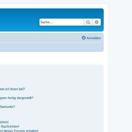
Suche
Erweiterte Suche
Anmelden
ete ich ihnen bei?
en farbig dargestellt?
tartseite?
icken!
 Nachrichten!
ed dieses Forums erhalten!