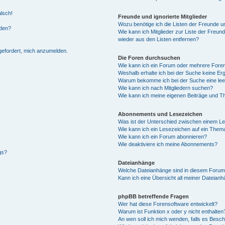
alsch!
Freunde und ignorierte Mitglieder
Wozu benötige ich die Listen der Freunde un
rden?
Wie kann ich Mitglieder zur Liste der Freund
wieder aus den Listen entfernen?
fgefordert, mich anzumelden.
Die Foren durchsuchen
Wie kann ich ein Forum oder mehrere For
Weshalb erhalte ich bei der Suche keine Er
Warum bekomme ich bei der Suche eine lee
Wie kann ich nach Mitgliedern suchen?
Wie kann ich meine eigenen Beiträge und T
Abonnements und Lesezeichen
Was ist der Unterschied zwischen einem L
Wie kann ich ein Lesezeichen auf ein Them
Wie kann ich ein Forum abonnieren?
Wie deaktiviere ich meine Abonnements?
gs?
Dateianhänge
Welche Dateianhänge sind in diesem Forum
Kann ich eine Übersicht all meiner Dateian
phpBB betreffende Fragen
Wer hat diese Forensoftware entwickelt?
Warum ist Funktion x oder y nicht enthalten
An wen soll ich mich wenden, falls es Besc