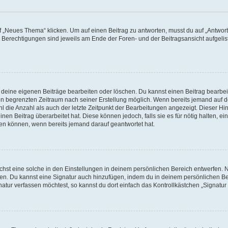
„Neues Thema“ klicken. Um auf einen Beitrag zu antworten, musst du auf „Antworte
e Berechtigungen sind jeweils am Ende der Foren- und der Beitragsansicht aufgeliste
r deine eigenen Beiträge bearbeiten oder löschen. Du kannst einen Beitrag bearbe
inen begrenzten Zeitraum nach seiner Erstellung möglich. Wenn bereits jemand auf de
 die Anzahl als auch der letzte Zeitpunkt der Bearbeitungen angezeigt. Dieser Hi
en Beitrag überarbeitet hat. Diese können jedoch, falls sie es für nötig halten, ei
hen können, wenn bereits jemand darauf geantwortet hat.
st eine solche in den Einstellungen in deinem persönlichen Bereich entwerfen. Na
eren. Du kannst eine Signatur auch hinzufügen, indem du in deinem persönlichen 
atur verfassen möchtest, so kannst du dort einfach das Kontrollkästchen „Signatu