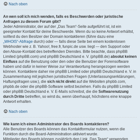
Nach oben
An wen soll ich mich wenden, falls es Beschwerden oder juristische
Anfragen zu diesem Forum gibt?
Jeder Administrator, der auf der „Das Team“-Seite aufgeführt ist, ist ein
geeigneter Kontakt für deine Beschwerde. Wenn du so keine Antwort erhältst,
solltest du den Besitzer der Domain kontaktieren (führe dazu eine
„WHOIS“-Abfrage
durch) oder — falls diese Seite bei einem kostenlosen
Webhoster wie z. B. Yahoo!, free.fr, funpic.de usw. liegt — den Support oder
den Abuse-Kontakt des betreffenden Dienstes. Bitte beachte, dass phpBB
Limited (phpBB.com) und phpBB Deutschland e. V. (phpBB.de)
absolut keinen
Einfluss
auf die Benutzung oder den oder die Benutzer der Forensoftware
haben und dafür in keiner Weise zur Verantwortung herangezogen werden
können. Kontaktiere daher nie phpBB Limited oder phpBB Deutschland e. V. in
Zusammenhang mit jeglichen juristischen Fragen (Unterlassungserklärungen,
Haftungsfragen usw.), die
sich nicht direkt
auf die Websiten phpbb.com,
phpbb.de oder die phpBB-Software selbst beziehen. Falls du phpBB Limited
oder phpBB Deutschland e. V. E-Mails schreibst, die die
Softwarenutzung
durch Dritte
betreffen, so wirst du, wenn überhaupt, höchstens eine knappe
Antwort erhalten.
Nach oben
Wie kann ich einen Administrator des Boards kontaktieren?
Alle Benutzer des Boards können das Kontaktformular nutzen, wenn die
Funktion durch die Board-Administration aktiviert wurde.
Mitglieder des Boards können zusätzlich den Link „Das Team“ verwenden.