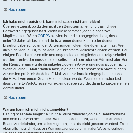
dich an die Board-Administration.
Nach oben
Ich habe mich registriert, kann mich aber nicht anmelden!
Überprüfe zuerst, ob du den richtigen Benutzernamen und das richtige
Passwort eingegeben hast. Wenn diese stimmen, dann gibt es zwei
Möglichkeiten. Wenn
COPPA
aktiviert ist und du angegeben hast, dass du
unter 13 Jahre alt bist, musst du bzw. einer deiner Eltern oder deiner
Erziehungsberechtigten den Anweisungen folgen, die du erhalten hast. Wenn
dies nicht der Fall ist, muss dein Benutzerkonto vielleicht aktiviert werden. Bei
einigen Boards müssen alle neu angemeldeten Mitglieder erst freigeschaltet
werden – entweder musst du dies selbst erledigen oder ein Administrator. Bei
der Registrierung wurde dir mitgeteilt, ob eine Aktivierung nötig ist oder nicht.
Wenn du eine E-Mail erhalten hast, folge den dort enthaltenen Anweisungen.
Ansonsten prüfe, ob du deine E-Mail-Adresse korrekt eingegeben hast oder
die E-Mail von einem Spam-Filter blockiert wurde. Wenn du dir sicher bist,
dass deine E-Mail-Adresse korrekt eingegeben wurde, dann kontaktiere einen
Administrator.
Nach oben
Warum kann ich mich nicht anmelden?
Dafür gibt es viele mögliche Gründe. Prüfe zunächst, ob dein Benutzername
und dein Passwort richtig sind. Wenn dies der Fall ist, wende dich an einen
Board-Administrator, um sicherzugehen, dass du nicht gesperrt wurdest. Es ist
ebenfalls möglich, dass ein Konfigurationsproblem mit der Website vorliegt,