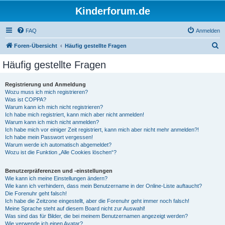
Kinderforum.de
FAQ
Anmelden
S
Foren-Übersicht
Häufig gestellte Fragen
u
Häufig gestellte Fragen
c
h
Registrierung und Anmeldung
Wozu muss ich mich registrieren?
e
Was ist COPPA?
Warum kann ich mich nicht registrieren?
Ich habe mich registriert, kann mich aber nicht anmelden!
Warum kann ich mich nicht anmelden?
Ich habe mich vor einiger Zeit registriert, kann mich aber nicht mehr anmelden?!
Ich habe mein Passwort vergessen!
Warum werde ich automatisch abgemeldet?
Wozu ist die Funktion „Alle Cookies löschen“?
Benutzerpräferenzen und -einstellungen
Wie kann ich meine Einstellungen ändern?
Wie kann ich verhindern, dass mein Benutzername in der Online-Liste auftaucht?
Die Forenuhr geht falsch!
Ich habe die Zeitzone eingestellt, aber die Forenuhr geht immer noch falsch!
Meine Sprache steht auf diesem Board nicht zur Auswahl!
Was sind das für Bilder, die bei meinem Benutzernamen angezeigt werden?
Wie verwende ich einen Avatar?