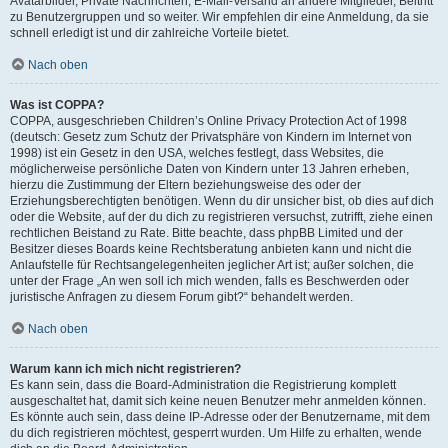
Avatarbilder, Private Nachrichten, E-Mail-Versand an andere Mitglieder, Beitritt
zu Benutzergruppen und so weiter. Wir empfehlen dir eine Anmeldung, da sie
schnell erledigt ist und dir zahlreiche Vorteile bietet.
Nach oben
Was ist COPPA?
COPPA, ausgeschrieben Children’s Online Privacy Protection Act of 1998
(deutsch: Gesetz zum Schutz der Privatsphäre von Kindern im Internet von
1998) ist ein Gesetz in den USA, welches festlegt, dass Websites, die
möglicherweise persönliche Daten von Kindern unter 13 Jahren erheben,
hierzu die Zustimmung der Eltern beziehungsweise des oder der
Erziehungsberechtigten benötigen. Wenn du dir unsicher bist, ob dies auf dich
oder die Website, auf der du dich zu registrieren versuchst, zutrifft, ziehe einen
rechtlichen Beistand zu Rate. Bitte beachte, dass phpBB Limited und der
Besitzer dieses Boards keine Rechtsberatung anbieten kann und nicht die
Anlaufstelle für Rechtsangelegenheiten jeglicher Art ist; außer solchen, die
unter der Frage „An wen soll ich mich wenden, falls es Beschwerden oder
juristische Anfragen zu diesem Forum gibt?“ behandelt werden.
Nach oben
Warum kann ich mich nicht registrieren?
Es kann sein, dass die Board-Administration die Registrierung komplett
ausgeschaltet hat, damit sich keine neuen Benutzer mehr anmelden können.
Es könnte auch sein, dass deine IP-Adresse oder der Benutzername, mit dem
du dich registrieren möchtest, gesperrt wurden. Um Hilfe zu erhalten, wende