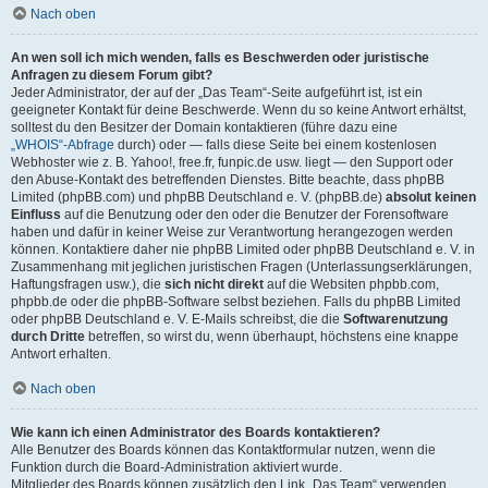
Nach oben
An wen soll ich mich wenden, falls es Beschwerden oder juristische
Anfragen zu diesem Forum gibt?
Jeder Administrator, der auf der „Das Team“-Seite aufgeführt ist, ist ein
geeigneter Kontakt für deine Beschwerde. Wenn du so keine Antwort erhältst,
solltest du den Besitzer der Domain kontaktieren (führe dazu eine
„WHOIS“-Abfrage
durch) oder — falls diese Seite bei einem kostenlosen
Webhoster wie z. B. Yahoo!, free.fr, funpic.de usw. liegt — den Support oder
den Abuse-Kontakt des betreffenden Dienstes. Bitte beachte, dass phpBB
Limited (phpBB.com) und phpBB Deutschland e. V. (phpBB.de)
absolut keinen
Einfluss
auf die Benutzung oder den oder die Benutzer der Forensoftware
haben und dafür in keiner Weise zur Verantwortung herangezogen werden
können. Kontaktiere daher nie phpBB Limited oder phpBB Deutschland e. V. in
Zusammenhang mit jeglichen juristischen Fragen (Unterlassungserklärungen,
Haftungsfragen usw.), die
sich nicht direkt
auf die Websiten phpbb.com,
phpbb.de oder die phpBB-Software selbst beziehen. Falls du phpBB Limited
oder phpBB Deutschland e. V. E-Mails schreibst, die die
Softwarenutzung
durch Dritte
betreffen, so wirst du, wenn überhaupt, höchstens eine knappe
Antwort erhalten.
Nach oben
Wie kann ich einen Administrator des Boards kontaktieren?
Alle Benutzer des Boards können das Kontaktformular nutzen, wenn die
Funktion durch die Board-Administration aktiviert wurde.
Mitglieder des Boards können zusätzlich den Link „Das Team“ verwenden.