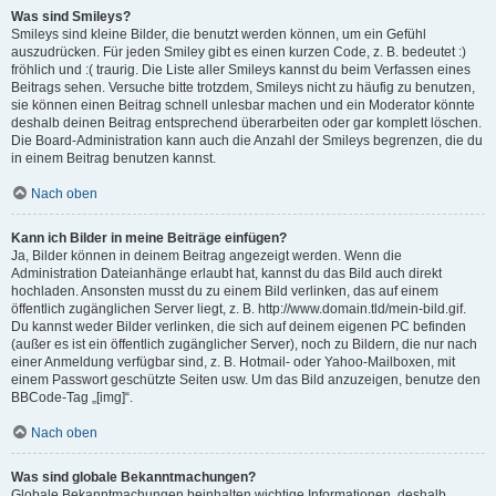
Was sind Smileys?
Smileys sind kleine Bilder, die benutzt werden können, um ein Gefühl
auszudrücken. Für jeden Smiley gibt es einen kurzen Code, z. B. bedeutet :)
fröhlich und :( traurig. Die Liste aller Smileys kannst du beim Verfassen eines
Beitrags sehen. Versuche bitte trotzdem, Smileys nicht zu häufig zu benutzen,
sie können einen Beitrag schnell unlesbar machen und ein Moderator könnte
deshalb deinen Beitrag entsprechend überarbeiten oder gar komplett löschen.
Die Board-Administration kann auch die Anzahl der Smileys begrenzen, die du
in einem Beitrag benutzen kannst.
Nach oben
Kann ich Bilder in meine Beiträge einfügen?
Ja, Bilder können in deinem Beitrag angezeigt werden. Wenn die
Administration Dateianhänge erlaubt hat, kannst du das Bild auch direkt
hochladen. Ansonsten musst du zu einem Bild verlinken, das auf einem
öffentlich zugänglichen Server liegt, z. B. http://www.domain.tld/mein-bild.gif.
Du kannst weder Bilder verlinken, die sich auf deinem eigenen PC befinden
(außer es ist ein öffentlich zugänglicher Server), noch zu Bildern, die nur nach
einer Anmeldung verfügbar sind, z. B. Hotmail- oder Yahoo-Mailboxen, mit
einem Passwort geschützte Seiten usw. Um das Bild anzuzeigen, benutze den
BBCode-Tag „[img]“.
Nach oben
Was sind globale Bekanntmachungen?
Globale Bekanntmachungen beinhalten wichtige Informationen, deshalb