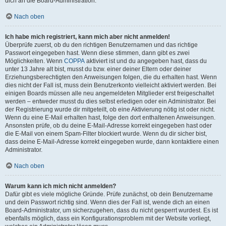
dich an die Board-Administration.
Nach oben
Ich habe mich registriert, kann mich aber nicht anmelden!
Überprüfe zuerst, ob du den richtigen Benutzernamen und das richtige
Passwort eingegeben hast. Wenn diese stimmen, dann gibt es zwei
Möglichkeiten. Wenn
COPPA
aktiviert ist und du angegeben hast, dass du
unter 13 Jahre alt bist, musst du bzw. einer deiner Eltern oder deiner
Erziehungsberechtigten den Anweisungen folgen, die du erhalten hast. Wenn
dies nicht der Fall ist, muss dein Benutzerkonto vielleicht aktiviert werden. Bei
einigen Boards müssen alle neu angemeldeten Mitglieder erst freigeschaltet
werden – entweder musst du dies selbst erledigen oder ein Administrator. Bei
der Registrierung wurde dir mitgeteilt, ob eine Aktivierung nötig ist oder nicht.
Wenn du eine E-Mail erhalten hast, folge den dort enthaltenen Anweisungen.
Ansonsten prüfe, ob du deine E-Mail-Adresse korrekt eingegeben hast oder
die E-Mail von einem Spam-Filter blockiert wurde. Wenn du dir sicher bist,
dass deine E-Mail-Adresse korrekt eingegeben wurde, dann kontaktiere einen
Administrator.
Nach oben
Warum kann ich mich nicht anmelden?
Dafür gibt es viele mögliche Gründe. Prüfe zunächst, ob dein Benutzername
und dein Passwort richtig sind. Wenn dies der Fall ist, wende dich an einen
Board-Administrator, um sicherzugehen, dass du nicht gesperrt wurdest. Es ist
ebenfalls möglich, dass ein Konfigurationsproblem mit der Website vorliegt,