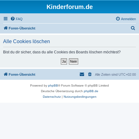
Kinderforum.de
FAQ
Anmelden
S
Foren-Übersicht
u
Alle Cookies löschen
c
h
Bist du dir sicher, dass du alle Cookies des Boards löschen möchtest?
e
Foren-Übersicht
Alle Zeiten sind
UTC+02:00
Powered by
phpBB
® Forum Software © phpBB Limited
Deutsche Übersetzung durch
phpBB.de
Datenschutz
|
Nutzungsbedingungen