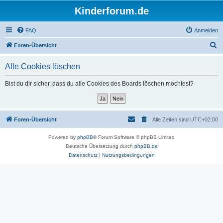
Kinderforum.de
FAQ
Anmelden
S
Foren-Übersicht
u
Alle Cookies löschen
c
h
Bist du dir sicher, dass du alle Cookies des Boards löschen möchtest?
e
Foren-Übersicht
Alle Zeiten sind
UTC+02:00
Powered by
phpBB
® Forum Software © phpBB Limited
Deutsche Übersetzung durch
phpBB.de
Datenschutz
|
Nutzungsbedingungen