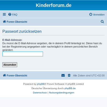
Kinderforum.de
FAQ
Anmelden
S
Foren-Übersicht
u
Passwort zurücksetzen
c
h
E-Mail-Adresse:
Du musst die E-Mail-Adresse angeben, die in deinem Profil hinterlegt ist. Diese hast du
e
bei der Registrierung angegeben oder nachträglich in deinem persönlichen Bereich
geändert.
Foren-Übersicht
Alle Zeiten sind
UTC+02:00
Powered by
phpBB
® Forum Software © phpBB Limited
Deutsche Übersetzung durch
phpBB.de
Datenschutz
|
Nutzungsbedingungen