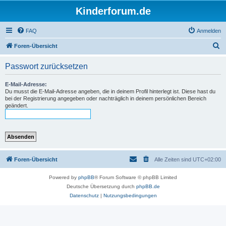
Kinderforum.de
FAQ
Anmelden
S
Foren-Übersicht
u
Passwort zurücksetzen
c
h
E-Mail-Adresse:
Du musst die E-Mail-Adresse angeben, die in deinem Profil hinterlegt ist. Diese hast du
e
bei der Registrierung angegeben oder nachträglich in deinem persönlichen Bereich
geändert.
Foren-Übersicht
Alle Zeiten sind
UTC+02:00
Powered by
phpBB
® Forum Software © phpBB Limited
Deutsche Übersetzung durch
phpBB.de
Datenschutz
|
Nutzungsbedingungen