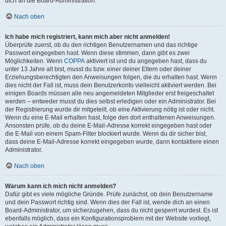
dich an die Board-Administration.
Nach oben
Ich habe mich registriert, kann mich aber nicht anmelden!
Überprüfe zuerst, ob du den richtigen Benutzernamen und das richtige
Passwort eingegeben hast. Wenn diese stimmen, dann gibt es zwei
Möglichkeiten. Wenn
COPPA
aktiviert ist und du angegeben hast, dass du
unter 13 Jahre alt bist, musst du bzw. einer deiner Eltern oder deiner
Erziehungsberechtigten den Anweisungen folgen, die du erhalten hast. Wenn
dies nicht der Fall ist, muss dein Benutzerkonto vielleicht aktiviert werden. Bei
einigen Boards müssen alle neu angemeldeten Mitglieder erst freigeschaltet
werden – entweder musst du dies selbst erledigen oder ein Administrator. Bei
der Registrierung wurde dir mitgeteilt, ob eine Aktivierung nötig ist oder nicht.
Wenn du eine E-Mail erhalten hast, folge den dort enthaltenen Anweisungen.
Ansonsten prüfe, ob du deine E-Mail-Adresse korrekt eingegeben hast oder
die E-Mail von einem Spam-Filter blockiert wurde. Wenn du dir sicher bist,
dass deine E-Mail-Adresse korrekt eingegeben wurde, dann kontaktiere einen
Administrator.
Nach oben
Warum kann ich mich nicht anmelden?
Dafür gibt es viele mögliche Gründe. Prüfe zunächst, ob dein Benutzername
und dein Passwort richtig sind. Wenn dies der Fall ist, wende dich an einen
Board-Administrator, um sicherzugehen, dass du nicht gesperrt wurdest. Es ist
ebenfalls möglich, dass ein Konfigurationsproblem mit der Website vorliegt,