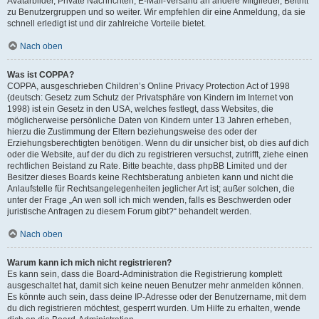
Avatarbilder, Private Nachrichten, E-Mail-Versand an andere Mitglieder, Beitritt
zu Benutzergruppen und so weiter. Wir empfehlen dir eine Anmeldung, da sie
schnell erledigt ist und dir zahlreiche Vorteile bietet.
Nach oben
Was ist COPPA?
COPPA, ausgeschrieben Children’s Online Privacy Protection Act of 1998
(deutsch: Gesetz zum Schutz der Privatsphäre von Kindern im Internet von
1998) ist ein Gesetz in den USA, welches festlegt, dass Websites, die
möglicherweise persönliche Daten von Kindern unter 13 Jahren erheben,
hierzu die Zustimmung der Eltern beziehungsweise des oder der
Erziehungsberechtigten benötigen. Wenn du dir unsicher bist, ob dies auf dich
oder die Website, auf der du dich zu registrieren versuchst, zutrifft, ziehe einen
rechtlichen Beistand zu Rate. Bitte beachte, dass phpBB Limited und der
Besitzer dieses Boards keine Rechtsberatung anbieten kann und nicht die
Anlaufstelle für Rechtsangelegenheiten jeglicher Art ist; außer solchen, die
unter der Frage „An wen soll ich mich wenden, falls es Beschwerden oder
juristische Anfragen zu diesem Forum gibt?“ behandelt werden.
Nach oben
Warum kann ich mich nicht registrieren?
Es kann sein, dass die Board-Administration die Registrierung komplett
ausgeschaltet hat, damit sich keine neuen Benutzer mehr anmelden können.
Es könnte auch sein, dass deine IP-Adresse oder der Benutzername, mit dem
du dich registrieren möchtest, gesperrt wurden. Um Hilfe zu erhalten, wende