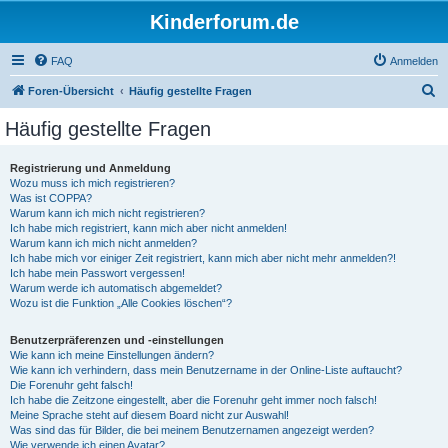
Kinderforum.de
FAQ
Anmelden
S
Foren-Übersicht
Häufig gestellte Fragen
u
Häufig gestellte Fragen
c
h
Registrierung und Anmeldung
Wozu muss ich mich registrieren?
e
Was ist COPPA?
Warum kann ich mich nicht registrieren?
Ich habe mich registriert, kann mich aber nicht anmelden!
Warum kann ich mich nicht anmelden?
Ich habe mich vor einiger Zeit registriert, kann mich aber nicht mehr anmelden?!
Ich habe mein Passwort vergessen!
Warum werde ich automatisch abgemeldet?
Wozu ist die Funktion „Alle Cookies löschen“?
Benutzerpräferenzen und -einstellungen
Wie kann ich meine Einstellungen ändern?
Wie kann ich verhindern, dass mein Benutzername in der Online-Liste auftaucht?
Die Forenuhr geht falsch!
Ich habe die Zeitzone eingestellt, aber die Forenuhr geht immer noch falsch!
Meine Sprache steht auf diesem Board nicht zur Auswahl!
Was sind das für Bilder, die bei meinem Benutzernamen angezeigt werden?
Wie verwende ich einen Avatar?