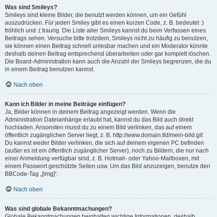
Was sind Smileys?
Smileys sind kleine Bilder, die benutzt werden können, um ein Gefühl
auszudrücken. Für jeden Smiley gibt es einen kurzen Code, z. B. bedeutet :)
fröhlich und :( traurig. Die Liste aller Smileys kannst du beim Verfassen eines
Beitrags sehen. Versuche bitte trotzdem, Smileys nicht zu häufig zu benutzen,
sie können einen Beitrag schnell unlesbar machen und ein Moderator könnte
deshalb deinen Beitrag entsprechend überarbeiten oder gar komplett löschen.
Die Board-Administration kann auch die Anzahl der Smileys begrenzen, die du
in einem Beitrag benutzen kannst.
Nach oben
Kann ich Bilder in meine Beiträge einfügen?
Ja, Bilder können in deinem Beitrag angezeigt werden. Wenn die
Administration Dateianhänge erlaubt hat, kannst du das Bild auch direkt
hochladen. Ansonsten musst du zu einem Bild verlinken, das auf einem
öffentlich zugänglichen Server liegt, z. B. http://www.domain.tld/mein-bild.gif.
Du kannst weder Bilder verlinken, die sich auf deinem eigenen PC befinden
(außer es ist ein öffentlich zugänglicher Server), noch zu Bildern, die nur nach
einer Anmeldung verfügbar sind, z. B. Hotmail- oder Yahoo-Mailboxen, mit
einem Passwort geschützte Seiten usw. Um das Bild anzuzeigen, benutze den
BBCode-Tag „[img]“.
Nach oben
Was sind globale Bekanntmachungen?
Globale Bekanntmachungen beinhalten wichtige Informationen, deshalb