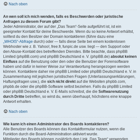
Nach oben
An wen soll ich mich wenden, falls es Beschwerden oder juristische
Anfragen zu diesem Forum gibt?
Jeder Administrator, der auf der „Das Team“-Seite aufgeführt ist, ist ein
geeigneter Kontakt für deine Beschwerde. Wenn du so keine Antwort erhältst,
solltest du den Besitzer der Domain kontaktieren (führe dazu eine
„WHOIS“-Abfrage
durch) oder — falls diese Seite bei einem kostenlosen
Webhoster wie z. B. Yahoo!, free.fr, funpic.de usw. liegt — den Support oder
den Abuse-Kontakt des betreffenden Dienstes. Bitte beachte, dass phpBB
Limited (phpBB.com) und phpBB Deutschland e. V. (phpBB.de)
absolut keinen
Einfluss
auf die Benutzung oder den oder die Benutzer der Forensoftware
haben und dafür in keiner Weise zur Verantwortung herangezogen werden
können. Kontaktiere daher nie phpBB Limited oder phpBB Deutschland e. V. in
Zusammenhang mit jeglichen juristischen Fragen (Unterlassungserklärungen,
Haftungsfragen usw.), die
sich nicht direkt
auf die Websiten phpbb.com,
phpbb.de oder die phpBB-Software selbst beziehen. Falls du phpBB Limited
oder phpBB Deutschland e. V. E-Mails schreibst, die die
Softwarenutzung
durch Dritte
betreffen, so wirst du, wenn überhaupt, höchstens eine knappe
Antwort erhalten.
Nach oben
Wie kann ich einen Administrator des Boards kontaktieren?
Alle Benutzer des Boards können das Kontaktformular nutzen, wenn die
Funktion durch die Board-Administration aktiviert wurde.
Mitglieder des Boards können zusätzlich den Link „Das Team“ verwenden.