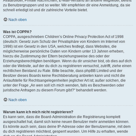
Avatarbilder, Private Nachrichten, E-Mail-Versand an andere Mitglieder, Beitritt
zu Benutzergruppen und so weiter. Wir empfehlen dir eine Anmeldung, da sie
schnell erledigt ist und dir zahlreiche Vorteile bietet.
Nach oben
Was ist COPPA?
COPPA, ausgeschrieben Children’s Online Privacy Protection Act of 1998
(deutsch: Gesetz zum Schutz der Privatsphäre von Kindern im Internet von
1998) ist ein Gesetz in den USA, welches festlegt, dass Websites, die
möglicherweise persönliche Daten von Kindern unter 13 Jahren erheben,
hierzu die Zustimmung der Eltern beziehungsweise des oder der
Erziehungsberechtigten benötigen. Wenn du dir unsicher bist, ob dies auf dich
oder die Website, auf der du dich zu registrieren versuchst, zutrifft, ziehe einen
rechtlichen Beistand zu Rate. Bitte beachte, dass phpBB Limited und der
Besitzer dieses Boards keine Rechtsberatung anbieten kann und nicht die
Anlaufstelle für Rechtsangelegenheiten jeglicher Art ist; außer solchen, die
unter der Frage „An wen soll ich mich wenden, falls es Beschwerden oder
juristische Anfragen zu diesem Forum gibt?“ behandelt werden.
Nach oben
Warum kann ich mich nicht registrieren?
Es kann sein, dass die Board-Administration die Registrierung komplett
ausgeschaltet hat, damit sich keine neuen Benutzer mehr anmelden können.
Es könnte auch sein, dass deine IP-Adresse oder der Benutzername, mit dem
du dich registrieren möchtest, gesperrt wurden. Um Hilfe zu erhalten, wende