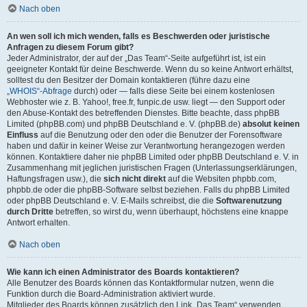
Nach oben
An wen soll ich mich wenden, falls es Beschwerden oder juristische
Anfragen zu diesem Forum gibt?
Jeder Administrator, der auf der „Das Team“-Seite aufgeführt ist, ist ein
geeigneter Kontakt für deine Beschwerde. Wenn du so keine Antwort erhältst,
solltest du den Besitzer der Domain kontaktieren (führe dazu eine
„WHOIS“-Abfrage
durch) oder — falls diese Seite bei einem kostenlosen
Webhoster wie z. B. Yahoo!, free.fr, funpic.de usw. liegt — den Support oder
den Abuse-Kontakt des betreffenden Dienstes. Bitte beachte, dass phpBB
Limited (phpBB.com) und phpBB Deutschland e. V. (phpBB.de)
absolut keinen
Einfluss
auf die Benutzung oder den oder die Benutzer der Forensoftware
haben und dafür in keiner Weise zur Verantwortung herangezogen werden
können. Kontaktiere daher nie phpBB Limited oder phpBB Deutschland e. V. in
Zusammenhang mit jeglichen juristischen Fragen (Unterlassungserklärungen,
Haftungsfragen usw.), die
sich nicht direkt
auf die Websiten phpbb.com,
phpbb.de oder die phpBB-Software selbst beziehen. Falls du phpBB Limited
oder phpBB Deutschland e. V. E-Mails schreibst, die die
Softwarenutzung
durch Dritte
betreffen, so wirst du, wenn überhaupt, höchstens eine knappe
Antwort erhalten.
Nach oben
Wie kann ich einen Administrator des Boards kontaktieren?
Alle Benutzer des Boards können das Kontaktformular nutzen, wenn die
Funktion durch die Board-Administration aktiviert wurde.
Mitglieder des Boards können zusätzlich den Link „Das Team“ verwenden.