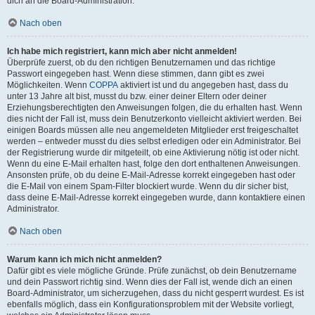
dich an die Board-Administration.
Nach oben
Ich habe mich registriert, kann mich aber nicht anmelden!
Überprüfe zuerst, ob du den richtigen Benutzernamen und das richtige
Passwort eingegeben hast. Wenn diese stimmen, dann gibt es zwei
Möglichkeiten. Wenn
COPPA
aktiviert ist und du angegeben hast, dass du
unter 13 Jahre alt bist, musst du bzw. einer deiner Eltern oder deiner
Erziehungsberechtigten den Anweisungen folgen, die du erhalten hast. Wenn
dies nicht der Fall ist, muss dein Benutzerkonto vielleicht aktiviert werden. Bei
einigen Boards müssen alle neu angemeldeten Mitglieder erst freigeschaltet
werden – entweder musst du dies selbst erledigen oder ein Administrator. Bei
der Registrierung wurde dir mitgeteilt, ob eine Aktivierung nötig ist oder nicht.
Wenn du eine E-Mail erhalten hast, folge den dort enthaltenen Anweisungen.
Ansonsten prüfe, ob du deine E-Mail-Adresse korrekt eingegeben hast oder
die E-Mail von einem Spam-Filter blockiert wurde. Wenn du dir sicher bist,
dass deine E-Mail-Adresse korrekt eingegeben wurde, dann kontaktiere einen
Administrator.
Nach oben
Warum kann ich mich nicht anmelden?
Dafür gibt es viele mögliche Gründe. Prüfe zunächst, ob dein Benutzername
und dein Passwort richtig sind. Wenn dies der Fall ist, wende dich an einen
Board-Administrator, um sicherzugehen, dass du nicht gesperrt wurdest. Es ist
ebenfalls möglich, dass ein Konfigurationsproblem mit der Website vorliegt,