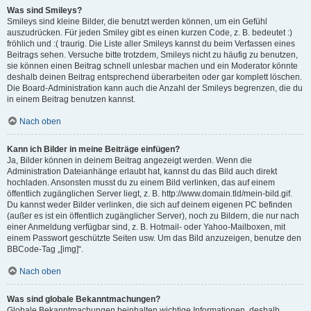
Was sind Smileys?
Smileys sind kleine Bilder, die benutzt werden können, um ein Gefühl
auszudrücken. Für jeden Smiley gibt es einen kurzen Code, z. B. bedeutet :)
fröhlich und :( traurig. Die Liste aller Smileys kannst du beim Verfassen eines
Beitrags sehen. Versuche bitte trotzdem, Smileys nicht zu häufig zu benutzen,
sie können einen Beitrag schnell unlesbar machen und ein Moderator könnte
deshalb deinen Beitrag entsprechend überarbeiten oder gar komplett löschen.
Die Board-Administration kann auch die Anzahl der Smileys begrenzen, die du
in einem Beitrag benutzen kannst.
Nach oben
Kann ich Bilder in meine Beiträge einfügen?
Ja, Bilder können in deinem Beitrag angezeigt werden. Wenn die
Administration Dateianhänge erlaubt hat, kannst du das Bild auch direkt
hochladen. Ansonsten musst du zu einem Bild verlinken, das auf einem
öffentlich zugänglichen Server liegt, z. B. http://www.domain.tld/mein-bild.gif.
Du kannst weder Bilder verlinken, die sich auf deinem eigenen PC befinden
(außer es ist ein öffentlich zugänglicher Server), noch zu Bildern, die nur nach
einer Anmeldung verfügbar sind, z. B. Hotmail- oder Yahoo-Mailboxen, mit
einem Passwort geschützte Seiten usw. Um das Bild anzuzeigen, benutze den
BBCode-Tag „[img]“.
Nach oben
Was sind globale Bekanntmachungen?
Globale Bekanntmachungen beinhalten wichtige Informationen, deshalb