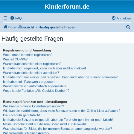
Kinderforum.de
FAQ
Anmelden
S
Foren-Übersicht
Häufig gestellte Fragen
u
Häufig gestellte Fragen
c
h
Registrierung und Anmeldung
Wozu muss ich mich registrieren?
e
Was ist COPPA?
Warum kann ich mich nicht registrieren?
Ich habe mich registriert, kann mich aber nicht anmelden!
Warum kann ich mich nicht anmelden?
Ich habe mich vor einiger Zeit registriert, kann mich aber nicht mehr anmelden?!
Ich habe mein Passwort vergessen!
Warum werde ich automatisch abgemeldet?
Wozu ist die Funktion „Alle Cookies löschen“?
Benutzerpräferenzen und -einstellungen
Wie kann ich meine Einstellungen ändern?
Wie kann ich verhindern, dass mein Benutzername in der Online-Liste auftaucht?
Die Forenuhr geht falsch!
Ich habe die Zeitzone eingestellt, aber die Forenuhr geht immer noch falsch!
Meine Sprache steht auf diesem Board nicht zur Auswahl!
Was sind das für Bilder, die bei meinem Benutzernamen angezeigt werden?
Wie verwende ich einen Avatar?