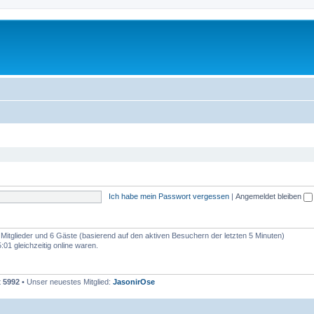
Ich habe mein Passwort vergessen
|
Angemeldet bleiben
e Mitglieder und 6 Gäste (basierend auf den aktiven Besuchern der letzten 5 Minuten)
01 gleichzeitig online waren.
t
5992
• Unser neuestes Mitglied:
JasonirOse