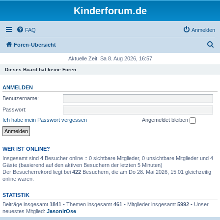
Kinderforum.de
FAQ
Anmelden
S
Foren-Übersicht
u
Aktuelle Zeit: Sa 8. Aug 2026, 16:57
c
Dieses Board hat keine Foren.
h
ANMELDEN
e
Benutzername:
Passwort:
Ich habe mein Passwort vergessen
Angemeldet bleiben
WER IST ONLINE?
Insgesamt sind
4
Besucher online :: 0 sichtbare Mitglieder, 0 unsichtbare Mitglieder und 4
Gäste (basierend auf den aktiven Besuchern der letzten 5 Minuten)
Der Besucherrekord liegt bei
422
Besuchern, die am Do 28. Mai 2026, 15:01 gleichzeitig
online waren.
STATISTIK
Beiträge insgesamt
1841
• Themen insgesamt
461
• Mitglieder insgesamt
5992
• Unser
neuestes Mitglied:
JasonirOse