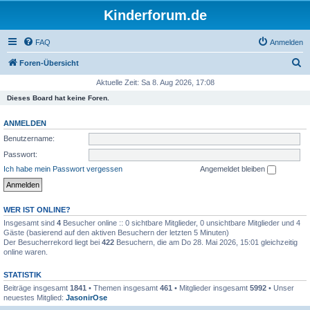
Kinderforum.de
FAQ
Anmelden
S
Foren-Übersicht
u
Aktuelle Zeit: Sa 8. Aug 2026, 17:08
c
Dieses Board hat keine Foren.
h
ANMELDEN
e
Benutzername:
Passwort:
Ich habe mein Passwort vergessen
Angemeldet bleiben
WER IST ONLINE?
Insgesamt sind
4
Besucher online :: 0 sichtbare Mitglieder, 0 unsichtbare Mitglieder und 4
Gäste (basierend auf den aktiven Besuchern der letzten 5 Minuten)
Der Besucherrekord liegt bei
422
Besuchern, die am Do 28. Mai 2026, 15:01 gleichzeitig
online waren.
STATISTIK
Beiträge insgesamt
1841
• Themen insgesamt
461
• Mitglieder insgesamt
5992
• Unser
neuestes Mitglied:
JasonirOse