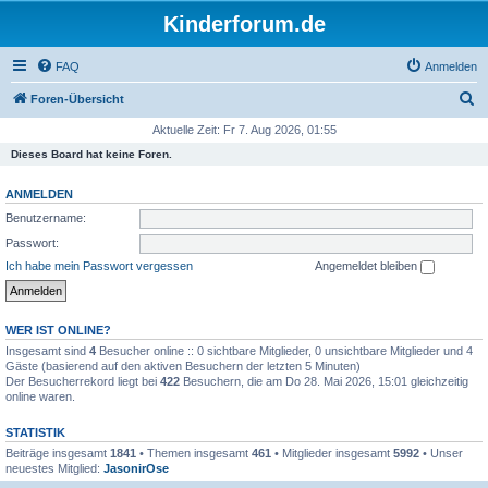
Kinderforum.de
FAQ
Anmelden
S
Foren-Übersicht
u
Aktuelle Zeit: Fr 7. Aug 2026, 01:55
c
Dieses Board hat keine Foren.
h
ANMELDEN
e
Benutzername:
Passwort:
Ich habe mein Passwort vergessen
Angemeldet bleiben
WER IST ONLINE?
Insgesamt sind
4
Besucher online :: 0 sichtbare Mitglieder, 0 unsichtbare Mitglieder und 4
Gäste (basierend auf den aktiven Besuchern der letzten 5 Minuten)
Der Besucherrekord liegt bei
422
Besuchern, die am Do 28. Mai 2026, 15:01 gleichzeitig
online waren.
STATISTIK
Beiträge insgesamt
1841
• Themen insgesamt
461
• Mitglieder insgesamt
5992
• Unser
neuestes Mitglied:
JasonirOse