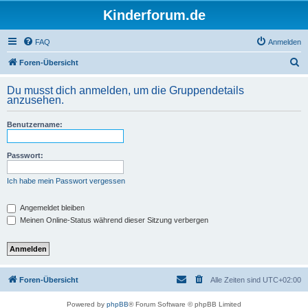
Kinderforum.de
FAQ
Anmelden
S
Foren-Übersicht
u
Du musst dich anmelden, um die Gruppendetails
c
anzusehen.
h
Benutzername:
e
Passwort:
Ich habe mein Passwort vergessen
Angemeldet bleiben
Meinen Online-Status während dieser Sitzung verbergen
Foren-Übersicht
Alle Zeiten sind
UTC+02:00
Powered by
phpBB
® Forum Software © phpBB Limited