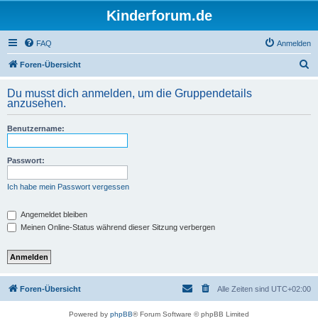
Kinderforum.de
FAQ
Anmelden
S
Foren-Übersicht
u
Du musst dich anmelden, um die Gruppendetails
c
anzusehen.
h
Benutzername:
e
Passwort:
Ich habe mein Passwort vergessen
Angemeldet bleiben
Meinen Online-Status während dieser Sitzung verbergen
Foren-Übersicht
Alle Zeiten sind
UTC+02:00
Powered by
phpBB
® Forum Software © phpBB Limited