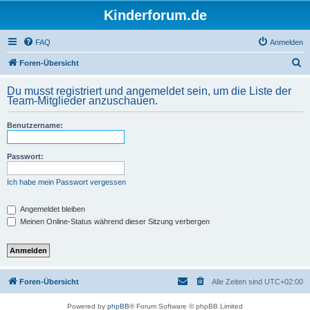
Kinderforum.de
FAQ
Anmelden
S
Foren-Übersicht
u
Du musst registriert und angemeldet sein, um die Liste der
c
Team-Mitglieder anzuschauen.
h
Benutzername:
e
Passwort:
Ich habe mein Passwort vergessen
Angemeldet bleiben
Meinen Online-Status während dieser Sitzung verbergen
Foren-Übersicht
Alle Zeiten sind
UTC+02:00
Powered by
phpBB
® Forum Software © phpBB Limited