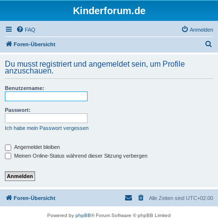
Kinderforum.de
FAQ
Anmelden
S
Foren-Übersicht
u
Du musst registriert und angemeldet sein, um Profile
c
anzuschauen.
h
Benutzername:
e
Passwort:
Ich habe mein Passwort vergessen
Angemeldet bleiben
Meinen Online-Status während dieser Sitzung verbergen
Foren-Übersicht
Alle Zeiten sind
UTC+02:00
Powered by
phpBB
® Forum Software © phpBB Limited