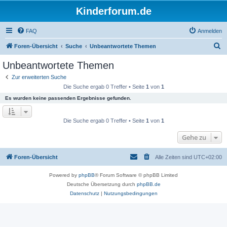
Kinderforum.de
FAQ
Anmelden
S
Foren-Übersicht
Suche
Unbeantwortete Themen
u
Unbeantwortete Themen
c
Zur erweiterten Suche
h
Die Suche ergab 0 Treffer • Seite
1
von
1
e
Es wurden keine passenden Ergebnisse gefunden.
Die Suche ergab 0 Treffer • Seite
1
von
1
Gehe zu
Foren-Übersicht
Alle Zeiten sind
UTC+02:00
Powered by
phpBB
® Forum Software © phpBB Limited
Deutsche Übersetzung durch
phpBB.de
Datenschutz
|
Nutzungsbedingungen