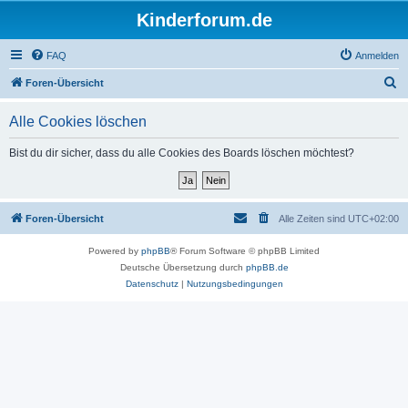
Kinderforum.de
FAQ
Anmelden
S
Foren-Übersicht
u
Alle Cookies löschen
c
h
Bist du dir sicher, dass du alle Cookies des Boards löschen möchtest?
e
Foren-Übersicht
Alle Zeiten sind
UTC+02:00
Powered by
phpBB
® Forum Software © phpBB Limited
Deutsche Übersetzung durch
phpBB.de
Datenschutz
|
Nutzungsbedingungen