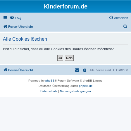
Kinderforum.de
FAQ
Anmelden
S
Foren-Übersicht
u
Alle Cookies löschen
c
h
Bist du dir sicher, dass du alle Cookies des Boards löschen möchtest?
e
Foren-Übersicht
Alle Zeiten sind
UTC+02:00
Powered by
phpBB
® Forum Software © phpBB Limited
Deutsche Übersetzung durch
phpBB.de
Datenschutz
|
Nutzungsbedingungen