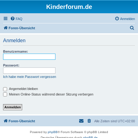
Kinderforum.de
FAQ
Anmelden
S
Foren-Übersicht
u
Anmelden
c
h
Benutzername:
e
Passwort:
Ich habe mein Passwort vergessen
Angemeldet bleiben
Meinen Online-Status während dieser Sitzung verbergen
Foren-Übersicht
Alle Zeiten sind
UTC+02:00
Powered by
phpBB
® Forum Software © phpBB Limited
Deutsche Übersetzung durch
phpBB.de