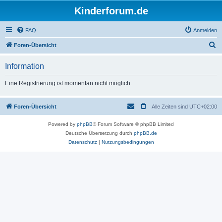
Kinderforum.de
FAQ
Anmelden
S
Foren-Übersicht
u
Information
c
h
Eine Registrierung ist momentan nicht möglich.
e
Foren-Übersicht
Alle Zeiten sind
UTC+02:00
Powered by
phpBB
® Forum Software © phpBB Limited
Deutsche Übersetzung durch
phpBB.de
Datenschutz
|
Nutzungsbedingungen