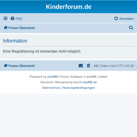
Kinderforum.de
FAQ
Anmelden
S
Foren-Übersicht
u
Information
c
h
Eine Registrierung ist momentan nicht möglich.
e
Foren-Übersicht
Alle Zeiten sind
UTC+02:00
Powered by
phpBB
® Forum Software © phpBB Limited
Deutsche Übersetzung durch
phpBB.de
Datenschutz
|
Nutzungsbedingungen