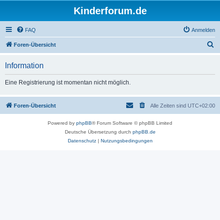
Kinderforum.de
FAQ
Anmelden
S
Foren-Übersicht
u
Information
c
h
Eine Registrierung ist momentan nicht möglich.
e
Foren-Übersicht
Alle Zeiten sind
UTC+02:00
Powered by
phpBB
® Forum Software © phpBB Limited
Deutsche Übersetzung durch
phpBB.de
Datenschutz
|
Nutzungsbedingungen