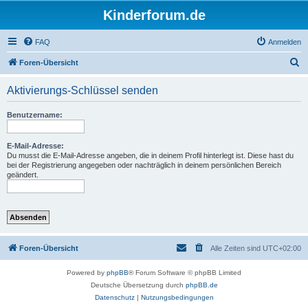
Kinderforum.de
FAQ
Anmelden
S
Foren-Übersicht
u
Aktivierungs-Schlüssel senden
c
h
Benutzername:
e
E-Mail-Adresse:
Du musst die E-Mail-Adresse angeben, die in deinem Profil hinterlegt ist. Diese hast du
bei der Registrierung angegeben oder nachträglich in deinem persönlichen Bereich
geändert.
Foren-Übersicht
Alle Zeiten sind
UTC+02:00
Powered by
phpBB
® Forum Software © phpBB Limited
Deutsche Übersetzung durch
phpBB.de
Datenschutz
|
Nutzungsbedingungen