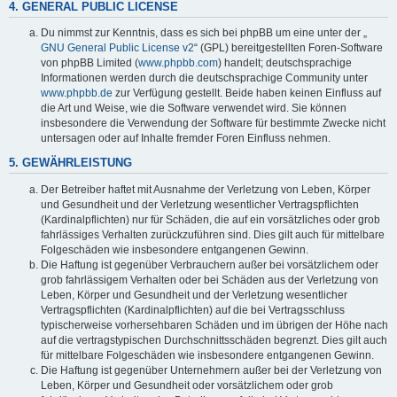
4. GENERAL PUBLIC LICENSE
Du nimmst zur Kenntnis, dass es sich bei phpBB um eine unter der „
GNU General Public License v2
“ (GPL) bereitgestellten Foren-Software
von phpBB Limited (
www.phpbb.com
) handelt; deutschsprachige
Informationen werden durch die deutschsprachige Community unter
www.phpbb.de
zur Verfügung gestellt. Beide haben keinen Einfluss auf
die Art und Weise, wie die Software verwendet wird. Sie können
insbesondere die Verwendung der Software für bestimmte Zwecke nicht
untersagen oder auf Inhalte fremder Foren Einfluss nehmen.
5. GEWÄHRLEISTUNG
Der Betreiber haftet mit Ausnahme der Verletzung von Leben, Körper
und Gesundheit und der Verletzung wesentlicher Vertragspflichten
(Kardinalpflichten) nur für Schäden, die auf ein vorsätzliches oder grob
fahrlässiges Verhalten zurückzuführen sind. Dies gilt auch für mittelbare
Folgeschäden wie insbesondere entgangenen Gewinn.
Die Haftung ist gegenüber Verbrauchern außer bei vorsätzlichem oder
grob fahrlässigem Verhalten oder bei Schäden aus der Verletzung von
Leben, Körper und Gesundheit und der Verletzung wesentlicher
Vertragspflichten (Kardinalpflichten) auf die bei Vertragsschluss
typischerweise vorhersehbaren Schäden und im übrigen der Höhe nach
auf die vertragstypischen Durchschnittsschäden begrenzt. Dies gilt auch
für mittelbare Folgeschäden wie insbesondere entgangenen Gewinn.
Die Haftung ist gegenüber Unternehmern außer bei der Verletzung von
Leben, Körper und Gesundheit oder vorsätzlichem oder grob