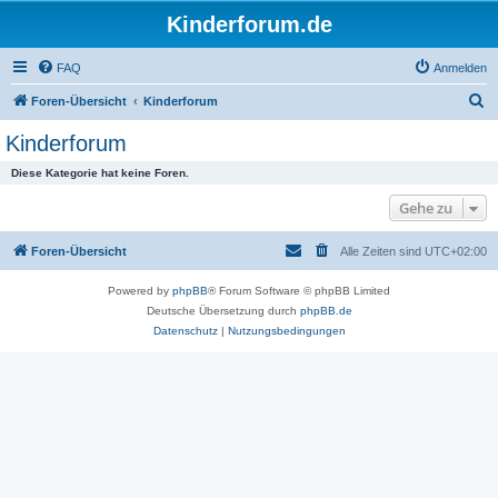
Kinderforum.de
FAQ
Anmelden
S
Foren-Übersicht
Kinderforum
u
Kinderforum
c
Diese Kategorie hat keine Foren.
h
Gehe zu
e
Foren-Übersicht
Alle Zeiten sind
UTC+02:00
Powered by
phpBB
® Forum Software © phpBB Limited
Deutsche Übersetzung durch
phpBB.de
Datenschutz
|
Nutzungsbedingungen